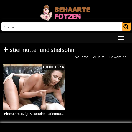
stiefmutter und stiefsohn
Neueste
Aufrufe
Bewertung
HD
00:16:14
Eine schmutzige Sexaffaire – Stiefmutter bumst mit ihrem Stiefsohn