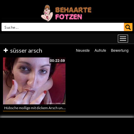
süsser arsch
Neueste
Aufrufe
Bewertung
00:22:59
Hübsche mollige mit dickem Arsch und echtem Busch