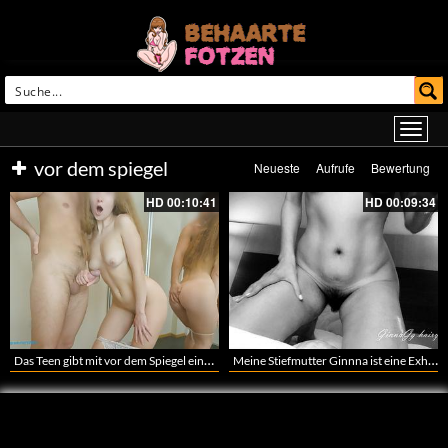
vor dem spiegel
Neueste
Aufrufe
Bewertung
HD
00:10:41
HD
00:09:34
Das Teen gibt mit vor dem Spiegel einen Handjob und ich komme auf ihren Titten
Meine Stiefmutter Ginnna ist eine Exhibitionistin die die Kamera an macht und ihre behaarten Löcher zeigt