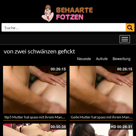
von zwei schwänzen gefickt
Neueste
Aufrufe
Bewertung
00:26:15
00:26:15
Stp5 Mutter hat spass mit ihrem Mann und dessen Sohn
Geile Mutter hat spass mit ihrem Mann und Sohn
00:50:35
HD
00:28:31